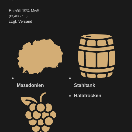
Enthält 19% MwSt.
(
12,40
€
/ 1 L)
zzgl.
Versand
Mazedonien
Stahltank
Halbtrocken