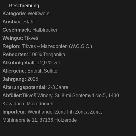
Beschreibung
Kategorie:
Weißwein
Ausbau:
Stahl
Geschmack:
Halbtrocken
Weingut:
Tikveš
Region:
Tikves – Mazedonien (W.C.G.O.)
Rebsorten:
100% Temjanika
Alkoholgehalt:
12,0 % vol.
Allergene:
Enthält Sulfite
Jahrgang:
2025
Alterungspotential:
2-3 Jahre
Abfüller:
Tikveš Winery, St. 8-mi Septemvri No.5, 1430
Kavadarci, Mazedonien
Importeur:
Weinhandel Zoric Inh Zorica Zoric,
Mühlnebreite 11, 37136 Holzerode