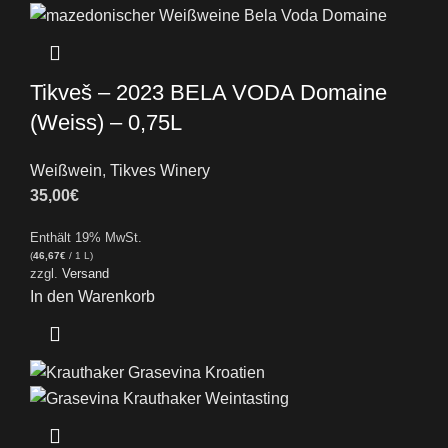
Tikveš – 2023 BELA VODA Domaine
(Weiss) – 0,75L
Weißwein
,
Tikves Winery
35,00
€
Enthält 19% MwSt.
(
46,67
€
/ 1 L)
zzgl.
Versand
In den Warenkorb