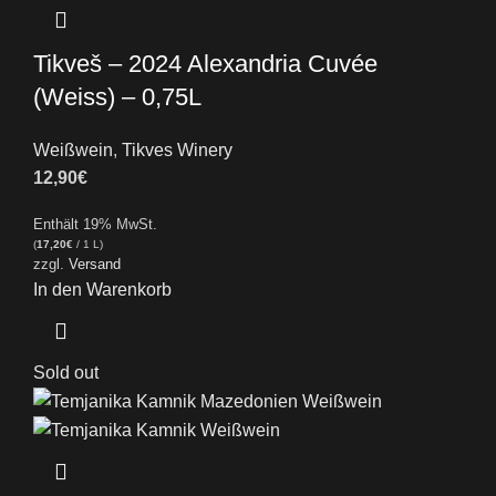
Tikveš – 2024 Alexandria Cuvée
(Weiss) – 0,75L
Weißwein
,
Tikves Winery
12,90
€
Enthält 19% MwSt.
(
17,20
€
/ 1 L)
zzgl.
Versand
In den Warenkorb
Sold out