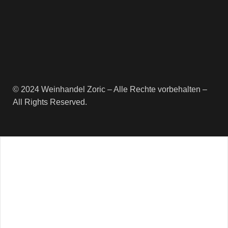
© 2024 Weinhandel Zoric – Alle Rechte vorbehalten –
All Rights Reserved.
Newsletter
Erhalte regelmäßige Informationen
rund um die VinoStory Weinwelt
und sichere dir 10% Rabatt auf