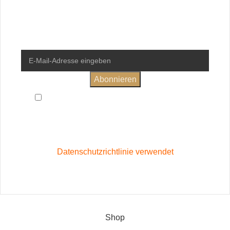
deine erste Bestellung.
Ich habe die
Allgemeinen Geschäftsbedingungen
und
Datenschutzerklärung
gelesen und bin damit einverstanden
Wird in Übereinstimmung mit unserer
Datenschutzrichtlinie verwendet
Vertrag widerrufen
Shop