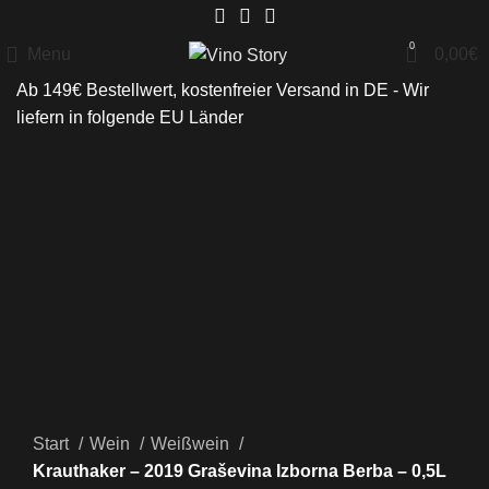
0
Menu
0,00
€
Ab 149€ Bestellwert, kostenfreier Versand in DE - Wir
liefern in folgende
EU Länder
Click to enlarge
Start
Wein
Weißwein
Krauthaker – 2019 Graševina Izborna Berba – 0,5L