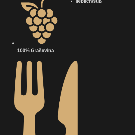
lieblich/süß
100% Graševina