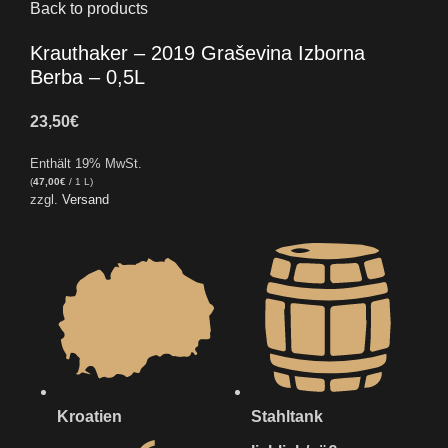
Back to products
Krauthaker – 2019 Graševina Izborna
Berba – 0,5L
23,50
€
Enthält 19% MwSt.
(
47,00
€
/ 1 L)
zzgl.
Versand
Kroatien
Stahltank