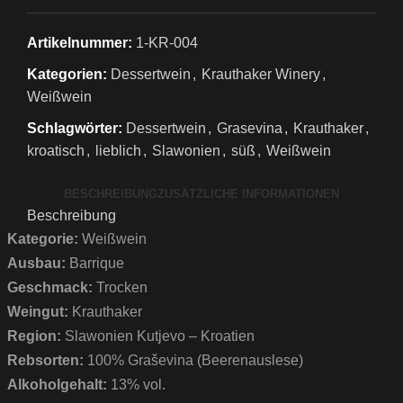
Artikelnummer:
1-KR-004
Kategorien:
Dessertwein
,
Krauthaker Winery
,
Weißwein
Schlagwörter:
Dessertwein
,
Grasevina
,
Krauthaker
,
kroatisch
,
lieblich
,
Slawonien
,
süß
,
Weißwein
BESCHREIBUNG
ZUSÄTZLICHE INFORMATIONEN
Beschreibung
Kategorie:
Weißwein
Ausbau:
Barrique
Geschmack:
Trocken
Weingut:
Krauthaker
Region:
Slawonien Kutjevo – Kroatien
Rebsorten:
100% Graševina (Beerenauslese)
Alkoholgehalt:
13% vol.