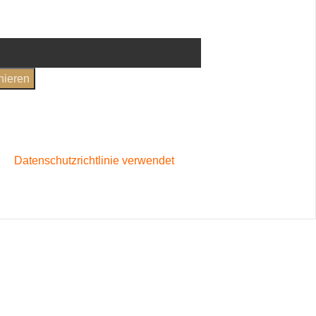
en
und
Datenschutzerklärung
gelesen und bin damit
standen
rer
Datenschutzrichtlinie verwendet