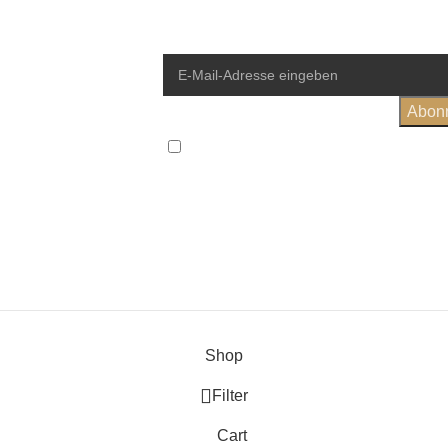
Ich habe die
Allgemeinen Geschäftsbedingung
einver
Wird in Übereinstimmung mit unse
Shop
Filter
Cart
uzeigen.