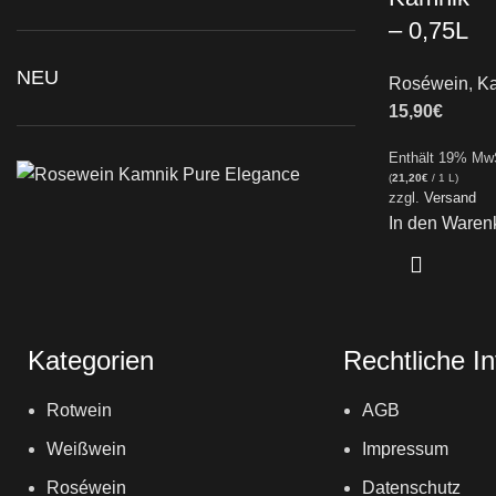
– 0,75L
NEU
Roséwein
,
Ka
15,90
€
Enthält 19% Mw
(
21,20
€
/ 1 L)
zzgl.
Versand
In den Waren
Kategorien
Rechtliche I
Rotwein
AGB
Weißwein
Impressum
Roséwein
Datenschutz