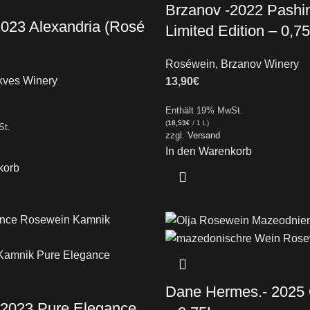
Brzanov -2022 Pashi
2023 Alexandria (Rosé
Limited Edition – 0,7
Roséwein
,
Brzanov Winery
kves Winery
13,90
€
Enthält 19% MwSt.
(
18,53
€
/ 1 L)
St.
zzgl.
Versand
In den Warenkorb
korb
Dane Hermes.- 2025 
 2023 Pure Elegance