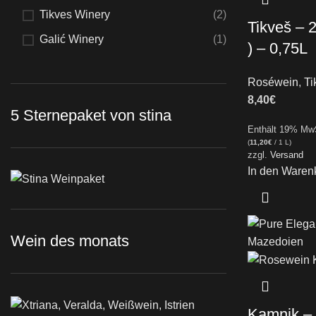
Tikves Winery
(2)
Tikveš – 
Galić Winery
(1)
) – 0,75L
Roséwein
,
Ti
8,40
€
5 Sternepaket von stina
Enthält 19% Mw
(
11,20
€
/ 1 L)
zzgl.
Versand
In den Waren
Wein des monats
Kamnik –