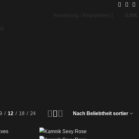
Anmeldung / Registrieren
0,00
€
og
9
12
18
24