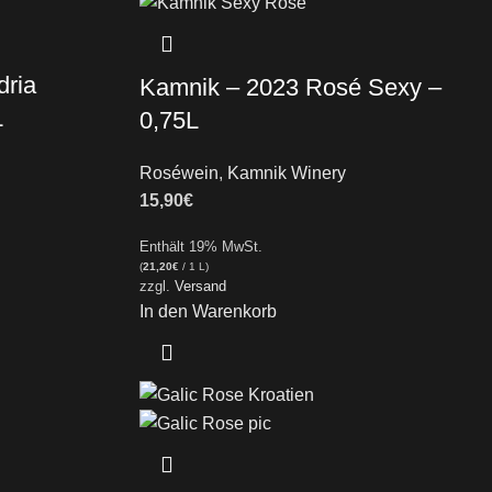
dria
Kamnik – 2023 Rosé Sexy –
L
0,75L
Roséwein
,
Kamnik Winery
15,90
€
Enthält 19% MwSt.
(
21,20
€
/ 1 L)
zzgl.
Versand
In den Warenkorb