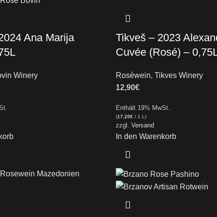
2024 Ana Marija
Tikveš – 2023 Alexan
75L
Cuvée (Rosé) – 0,75
vin Winery
Roséwein
,
Tikves Winery
12,90
€
St.
Enthält 19% MwSt.
(
17,20
€
/ 1 L)
zzgl.
Versand
korb
In den Warenkorb