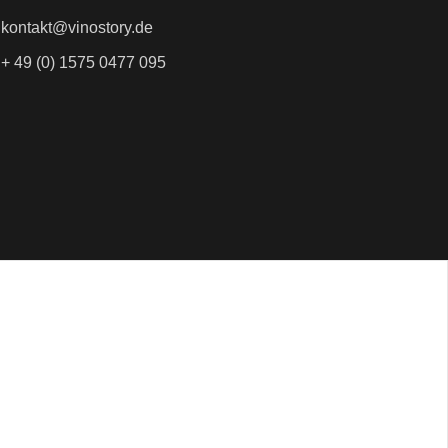
kontakt@vinostory.de
+ 49 (0) 1575 0477 095
nd um die VinoStory
t auf deine erste