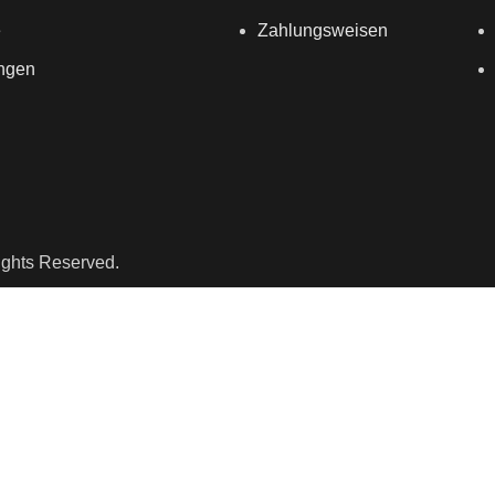
e
Zahlungsweisen
ungen
ights Reserved.
Newsletter
Erhalte regelmäßige Informationen ru
Weinwelt und sichere dir 10% Rabat
Bestellung.