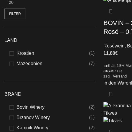
FILTER
BOVIN – 
Rosé – 0,
LAND
Roséwein
,
Bo
Kroatien
(1)
11,80
€
Mazedonien
(7)
Enthält 19% Mw
(
15,73
€
/ 1 L)
zzgl.
Versand
In den Waren
BRAND
Bovin Winery
(2)
Brzanov Winery
(1)
Kamnik Winery
(2)