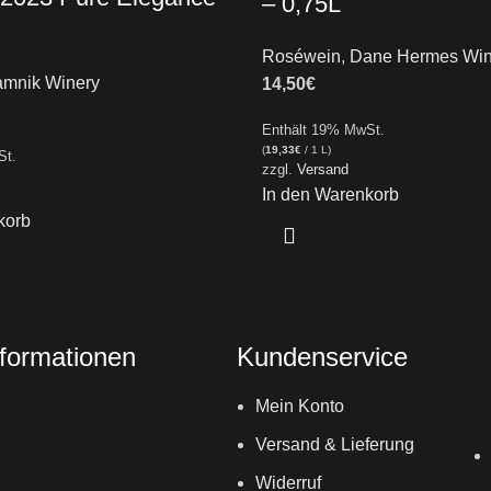
– 0,75L
Roséwein
,
Dane Hermes Win
mnik Winery
14,50
€
Enthält 19% MwSt.
(
19,33
€
/ 1 L)
St.
zzgl.
Versand
In den Warenkorb
korb
nformationen
Kundenservice
Mein Konto
Versand & Lieferung
Widerruf