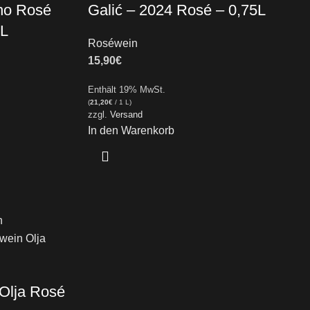
no Rosé
Galić – 2024 Rosé – 0,75L
5L
Roséwein
15,90
€
Enthält 19% MwSt.
(
21,20
€
/ 1 L)
zzgl.
Versand
In den Warenkorb
Olja Rosé