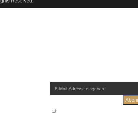
ights Reserved.
Newsletter
Erhalte regelmäßige Informationen ru
Weinwelt und sichere dir 10% Rabat
Bestellung.
Ich habe die
Allgemeinen Geschäftsbedingung
einver
Wird in Übereinstimmung mit unse