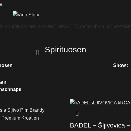
er
ein
Spirituosen
Feinkost
WEINPAKET
Brands
Über uns
Events
Bl
Spirituosen
tuosen
Show
chen
nschnaps
BADEL – Šljivovica –