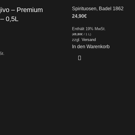
jivo – Premium
Spirituosen
,
Badel 1862
24,90
€
 – 0,5L
Enthält 19% MwSt.
(
49,80
€
/ 1 L)
zzgl.
Versand
In den Warenkorb
St.