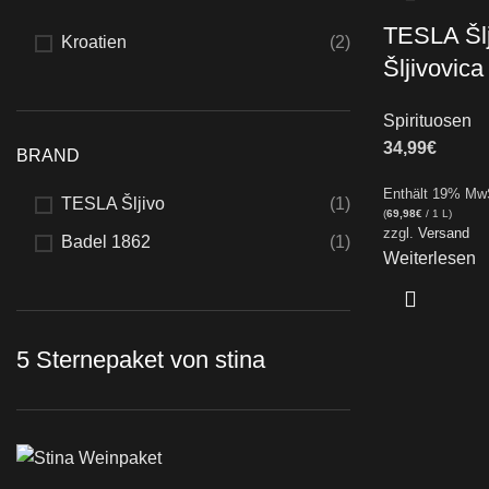
TESLA Šl
Kroatien
(2)
Šljivovica
Spirituosen
34,99
€
BRAND
Enthält 19% Mw
TESLA Šljivo
(1)
(
69,98
€
/ 1 L)
zzgl.
Versand
Badel 1862
(1)
Weiterlesen
5 Sternepaket von stina