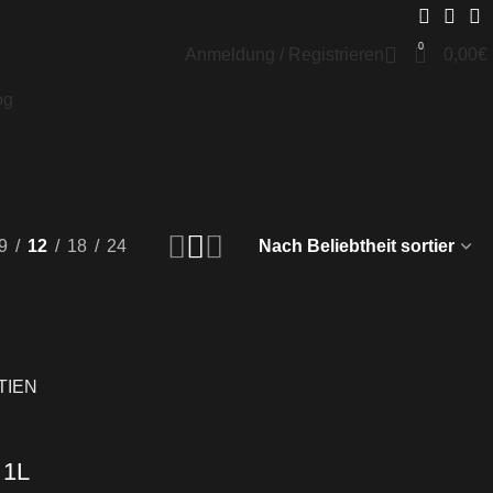
0
Anmeldung / Registrieren
0,00
€
og
9
12
18
24
 1L