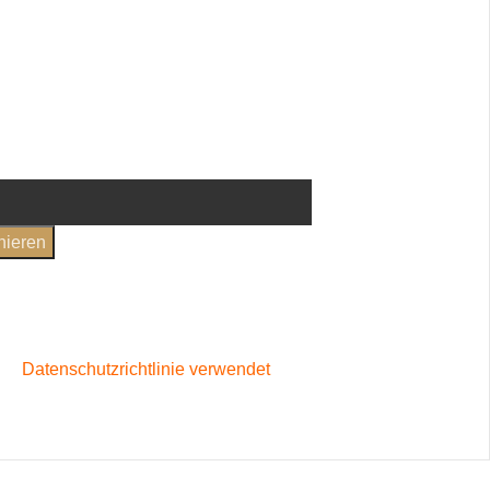
nd um die VinoStory
t auf deine erste
en
und
Datenschutzerklärung
gelesen und bin damit
standen
rer
Datenschutzrichtlinie verwendet