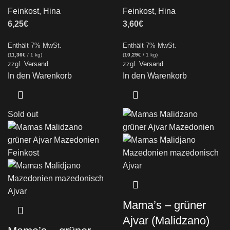
Feinkost
,
Hina
Feinkost
,
Hina
6,25
€
3,60
€
Enthält 7% MwSt.
Enthält 7% MwSt.
(
11,36
€
/ 1 kg)
(
10,29
€
/ 1 kg)
zzgl.
Versand
zzgl.
Versand
In den Warenkorb
In den Warenkorb
Sold out
Mama’s – grüner
Ajvar (Malidzano)