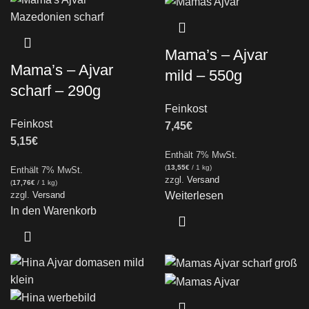
Mama’s – Ajvar
Mama’s – Ajvar
mild – 550g
scharf – 290g
Feinkost
Feinkost
7,45
€
5,15
€
Enthält 7% MwSt.
(
13,55
€
/ 1 kg)
Enthält 7% MwSt.
zzgl.
Versand
(
17,76
€
/ 1 kg)
Weiterlesen
zzgl.
Versand
In den Warenkorb