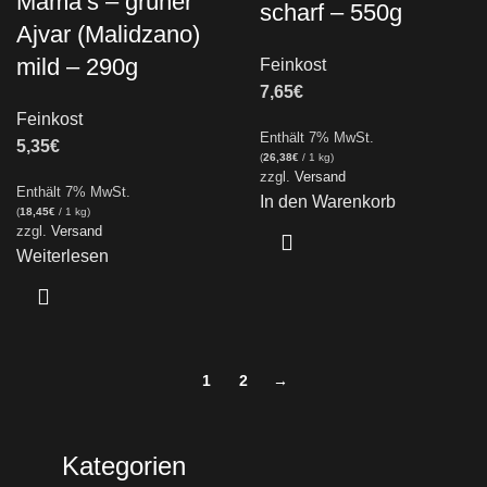
Mama’s – grüner
scharf – 550g
Ajvar (Malidzano)
mild – 290g
Feinkost
7,65
€
Feinkost
Enthält 7% MwSt.
5,35
€
(
26,38
€
/ 1 kg)
zzgl.
Versand
Enthält 7% MwSt.
In den Warenkorb
(
18,45
€
/ 1 kg)
zzgl.
Versand
Weiterlesen
1
2
→
Kategorien