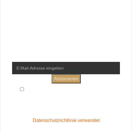
Newsletter
Erhalte regelmäßige Informationen
rund um die VinoStory Weinwelt
und sichere dir 10% Rabatt auf
deine erste Bestellung.
Ich habe die
Allgemeinen Geschäftsbedingungen
und
Datenschutzerklärung
gelesen und bin damit einverstanden
Wird in Übereinstimmung mit unserer
Datenschutzrichtlinie verwendet