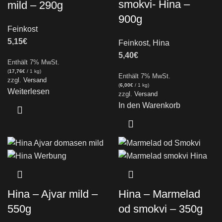
smokvi- Hina –
mild – 290g
900g
Feinkost
5,15
€
Feinkost
,
Hina
5,40
€
Enthält 7% MwSt.
(
17,76
€
/ 1 kg)
Enthält 7% MwSt.
zzgl.
Versand
(
6,00
€
/ 1 kg)
Weiterlesen
zzgl.
Versand
In den Warenkorb
Hina – Ajvar mild –
Hina – Marmelad
550g
od smokvi – 350g