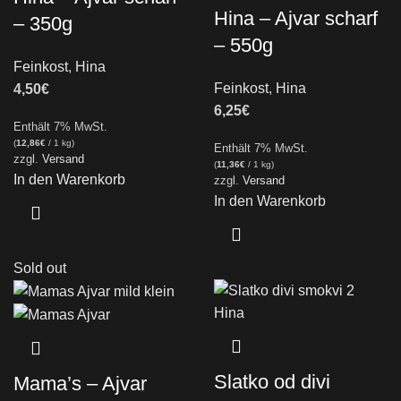
Hina – Ajvar scharf
– 350g
– 550g
Feinkost
,
Hina
Feinkost
,
Hina
4,50
€
6,25
€
Enthält 7% MwSt.
(
12,86
€
/ 1 kg)
Enthält 7% MwSt.
zzgl.
Versand
(
11,36
€
/ 1 kg)
In den Warenkorb
zzgl.
Versand
In den Warenkorb
Sold out
Slatko od divi
Mama’s – Ajvar