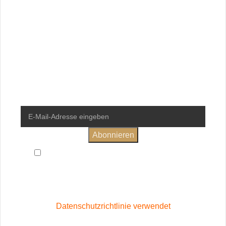
Newsletter
Erhalte regelmäßige Informationen
rund um die VinoStory Weinwelt
und sichere dir 10% Rabatt auf
deine erste Bestellung.
Ich habe die
Allgemeinen Geschäftsbedingungen
und
Datenschutzerklärung
gelesen und bin damit einverstanden
Wird in Übereinstimmung mit unserer
Datenschutzrichtlinie verwendet