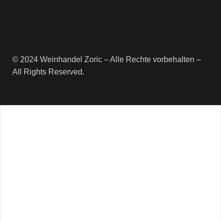
© 2024 Weinhandel Zoric – Alle Rechte vorbehalten –
All Rights Reserved.
Newsletter
Erhalte regelmäßige Informationen
rund um die VinoStory Weinwelt
und sichere dir 10% Rabatt auf
deine erste Bestellung.