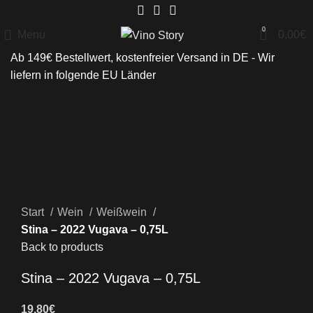
0
Menu
0,00
€
Ab 149€ Bestellwert, kostenfreier Versand in DE - Wir
liefern in folgende
EU Länder
Click to enlarge
Start
Wein
Weißwein
Stina – 2022 Vugava – 0,75L
Back to products
Stina – 2022 Vugava – 0,75L
19,80
€