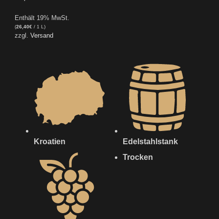
Enthält 19% MwSt.
(
26,40
€
/ 1 L)
zzgl.
Versand
Kroatien
Edelstahlstank
Trocken