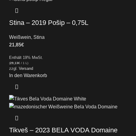
Stina – 2019 Pošip – 0,75L
Weißwein
,
Stina
21,85
€
Enthält 19% MwSt.
(
29,13
€
/ 1 L)
zzgl.
Versand
In den Warenkorb
Tikveš – 2023 BELA VODA Domaine