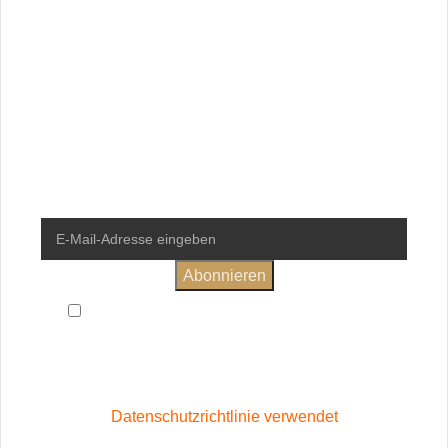
Newsletter
Erhalte regelmäßige Informationen
rund um die VinoStory Weinwelt
und sichere dir 10% Rabatt auf
deine erste Bestellung.
Ich habe die
Allgemeinen Geschäftsbedingungen
und
Datenschutzerklärung
gelesen und bin damit einverstanden
Wird in Übereinstimmung mit unserer
Datenschutzrichtlinie verwendet