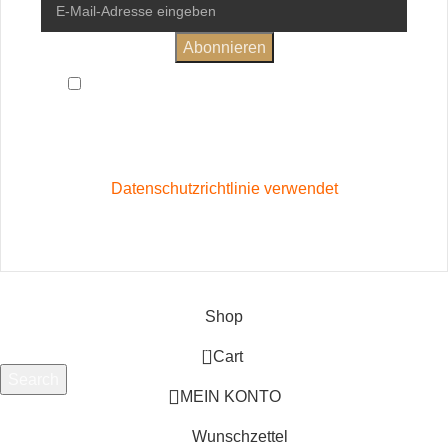
Ich habe die
Allgemeinen Geschäftsbedingungen
und
Datenschutzerklärung
gelesen und bin damit einverstanden
Wird in Übereinstimmung mit unserer
Datenschutzrichtlinie verwendet
Vertrag widerrufen
Shop
0
Cart
Search
MEIN KONTO
Beginnen Sie mit der Eingabe, um die gesuchten Produkte
anzuzeigen.
Wunschzettel