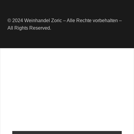
© 2024 Weinhandel Zoric – Alle Rechte vorbehalten –
All Rights Reserved.
Newsletter
Erhalte regelmäßige Informationen
rund um die VinoStory Weinwelt
und sichere dir 10% Rabatt auf
deine erste Bestellung.