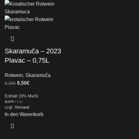
Skaramuča – 2023
Plavac – 0,75L
Rotwein
,
Skaramuča
6,50
€
8,20
€
Enthält 19% MwSt.
(
8,67
€
/ 1 L)
zzgl.
Versand
In den Warenkorb