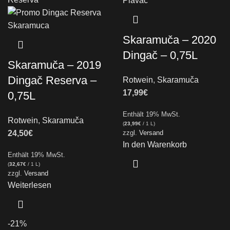
Skaramuča – 2020
Dingač – 0,75L
Skaramuča – 2019
Dingač Reserva –
Rotwein
,
Skaramuča
17,99
€
0,75L
Enthält 19% MwSt.
Rotwein
,
Skaramuča
(
23,99
€
/ 1 L)
24,50
€
zzgl.
Versand
In den Warenkorb
Enthält 19% MwSt.
(
32,67
€
/ 1 L)
zzgl.
Versand
Weiterlesen
-21%