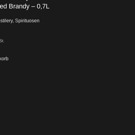
ed Brandy – 0,7L
tilery
,
Spirituosen
St.
korb