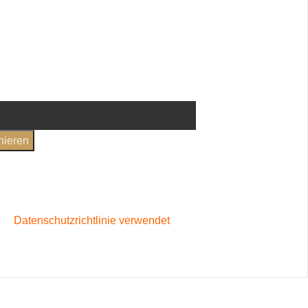
nd um die VinoStory
t auf deine erste
en
und
Datenschutzerklärung
gelesen und bin damit
standen
rer
Datenschutzrichtlinie verwendet