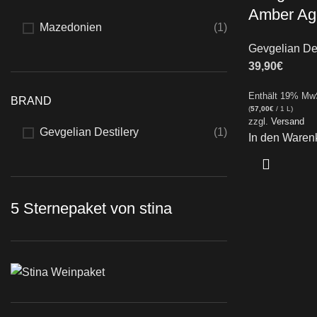
Amber Ag
Mazedonien
(1)
Gevgelian Des
39,90
€
Enthält 19% Mw
BRAND
(
57,00
€
/ 1 L)
zzgl.
Versand
Gevgelian Destilery
(1)
In den Waren
5 Sternepaket von stina