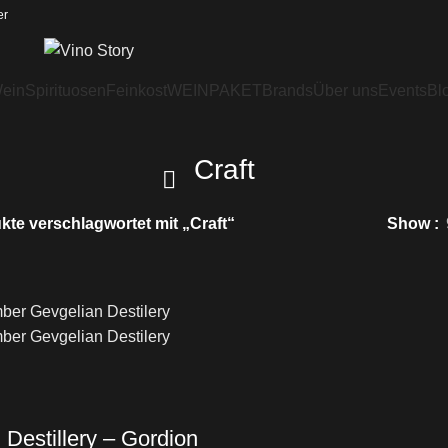
er
ein
Spirituosen
Feinkost
WEINPAKET
Brands
Über uns
Events
Bl
Craft
kte verschlagwortet mit „Craft“
Show
 Destillery – Gordion