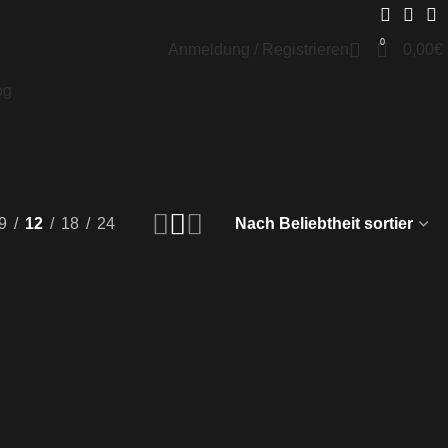
0
Anmeldung / Registrieren
0,00
€
og
9
12
18
24