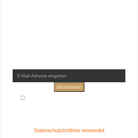
Newsletter
Erhalte regelmäßige Informationen
rund um die VinoStory Weinwelt
und sichere dir 10% Rabatt auf
deine erste Bestellung.
Ich habe die
Allgemeinen Geschäftsbedingungen
und
Datenschutzerklärung
gelesen und bin damit einverstanden
Wird in Übereinstimmung mit unserer
Datenschutzrichtlinie verwendet