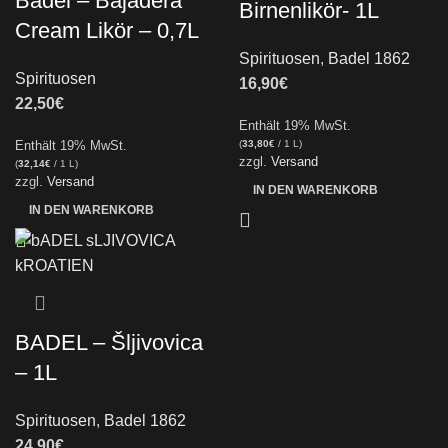
Badel – Bajadera
Birnenlikör- 1L
Cream Likör – 0,7L
Spirituosen
,
Badel 1862
Spirituosen
16,90
€
22,50
€
Enthält 19% MwSt.
Enthält 19% MwSt.
(
33,80
€
/ 1 L)
zzgl.
Versand
(
32,14
€
/ 1 L)
zzgl.
Versand
IN DEN WARENKORB
IN DEN WARENKORB
BADEL – Šljivovica
– 1L
Spirituosen
,
Badel 1862
24,90
€