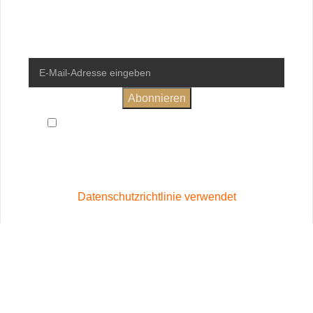
deine erste Bestellung.
Ich habe die
Allgemeinen Geschäftsbedingungen
und
Datenschutzerklärung
gelesen und bin damit einverstanden
Wird in Übereinstimmung mit unserer
Datenschutzrichtlinie verwendet
Vertrag widerrufen
Shop