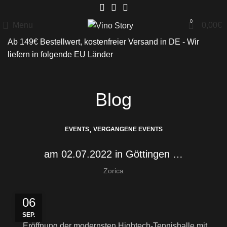
0
Menu
0,00
€
Ab 149€ Bestellwert, kostenfreier Versand in DE - Wir
liefern in folgende
EU Länder
Blog
,
EVENTS
VERGANGENE EVENTS
am 02.07.2022 in Göttingen …
Zorica
06
SEP.
… Eröffnung der modernsten Hightech-Tennishalle mit