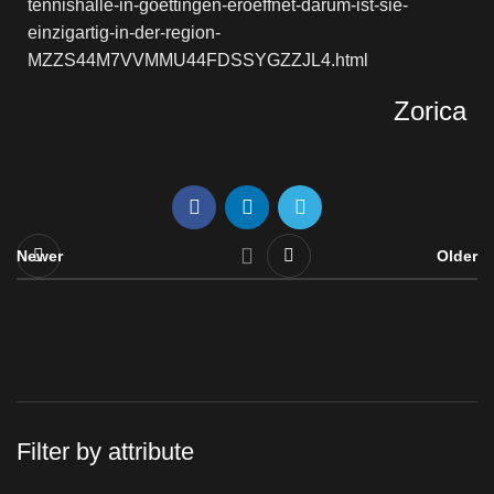
tennishalle-in-goettingen-eroeffnet-darum-ist-sie-
einzigartig-in-der-region-
MZZS44M7VVMMU44FDSSYGZZJL4.html
Zorica
Newer
Older
Filter by attribute