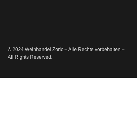
© 2024 Weinhandel Zoric – Alle Rechte vorbehalten –
All Rights Reserved.
Newsletter
Erhalte regelmäßige Informationen
rund um die VinoStory Weinwelt
und sichere dir 10% Rabatt auf